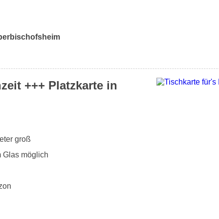
berbischofsheim
zeit +++ Platzkarte in
eter groß
m Glas möglich
zon